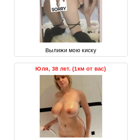
Вылижи мою киску
Юля, 38 лет. (1км от вас)