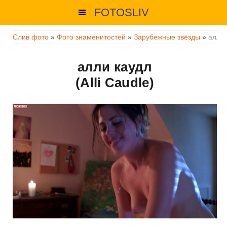
FOTOSLIV
Слив фото
»
Фото знаменитостей
»
Зарубежные звёзды
»
алли 
алли каудл
(Alli Caudle)