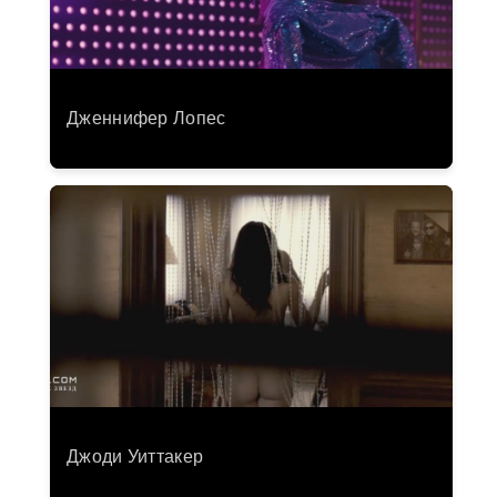
Дженнифер Лопес
Джоди Уиттакер