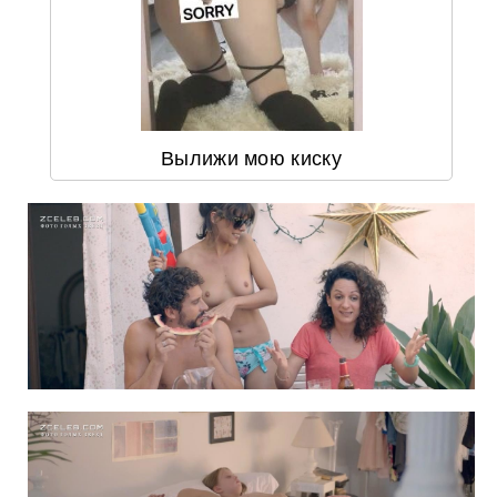
Вылижи мою киску