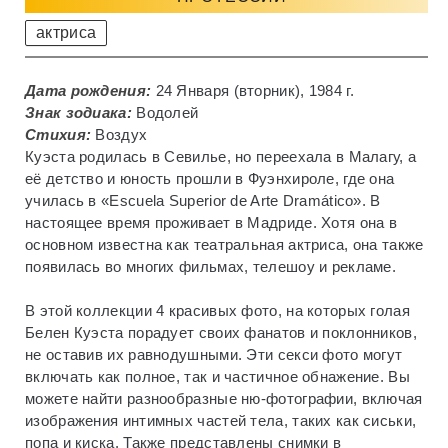
актриса
Дата рождения:
24 Января (вторник), 1984 г.
Знак зодиака:
Водолей
Стихия:
Воздух
Куэста родилась в Севилье, но переехала в Малагу, а
её детство и юность прошли в Фуэнхироле, где она
училась в «Escuela Superior de Arte Dramático». В
настоящее время проживает в Мадриде. Хотя она в
основном известна как театральная актриса, она также
появилась во многих фильмах, телешоу и рекламе.
В этой коллекции 4 красивых фото, на которых голая
Белен Куэста порадует своих фанатов и поклонников,
не оставив их равнодушными. Эти секси фото могут
включать как полное, так и частичное обнажение. Вы
можете найти разнообразные ню-фотографии, включая
изображения интимных частей тела, таких как сиськи,
попа и киска. Также представлены снимки в