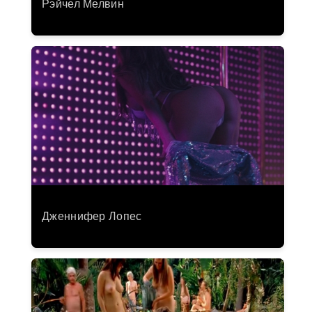
Рэйчел Мелвин
Дженнифер Лопес