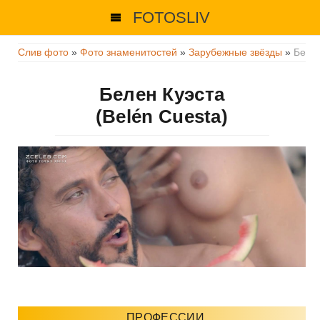
FOTOSLIV
Слив фото
»
Фото знаменитостей
»
Зарубежные звёзды
»
Белен
Белен Куэста
(Belén Cuesta)
ПРОФЕССИИ