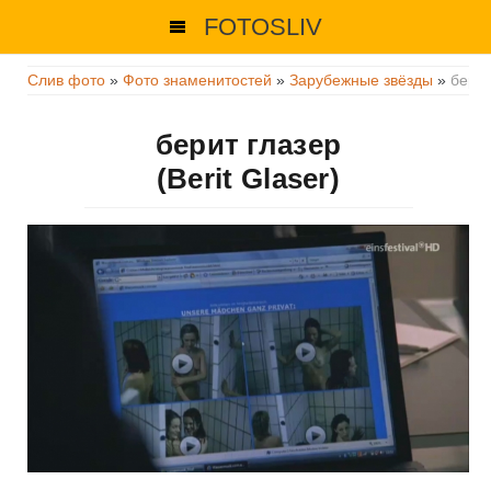
FOTOSLIV
Слив фото
»
Фото знаменитостей
»
Зарубежные звёзды
»
берит
берит глазер
(Berit Glaser)