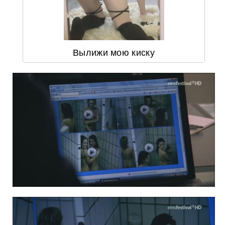
Вылижи мою киску