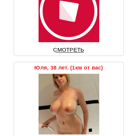
С͟М͟О͟Т͟Р͟Е͟Т͟Ь
Юля, 38 лет. (1км от вас)