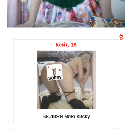
Кейт, 18
Вылижи мою киску