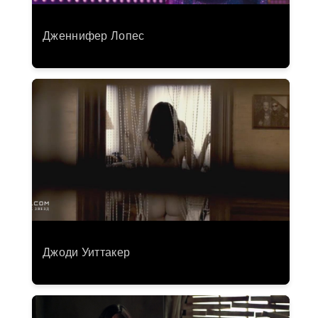
Дженнифер Лопес
Джоди Уиттакер