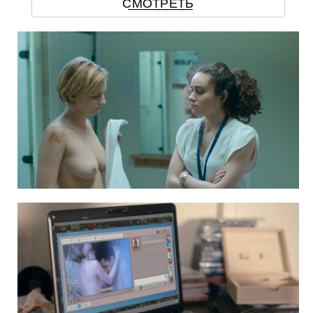
С͟М͟О͟Т͟Р͟Е͟Т͟Ь