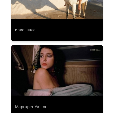
ирис шала
Маргарет Уиттон