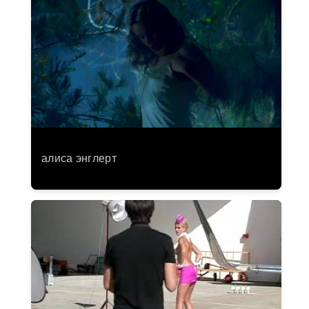
алиса энглерт