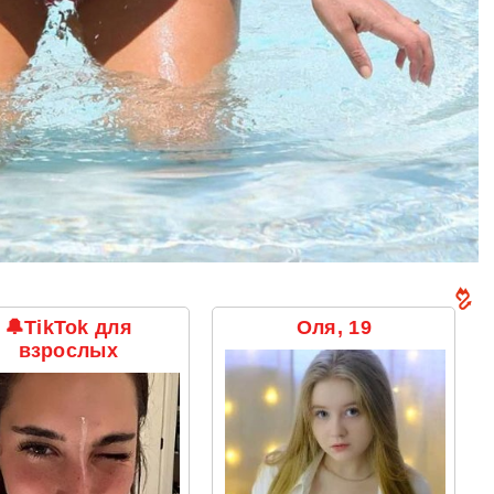
🔔TikTok для
Оля, 19
взрослых