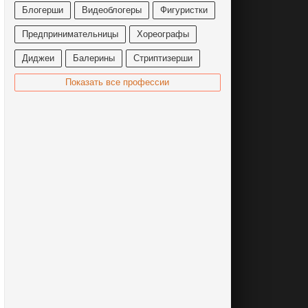
Блогерши
Видеоблогеры
Фигуристки
Предпринимательницы
Хореографы
Диджеи
Балерины
Стриптизерши
Показать все профессии