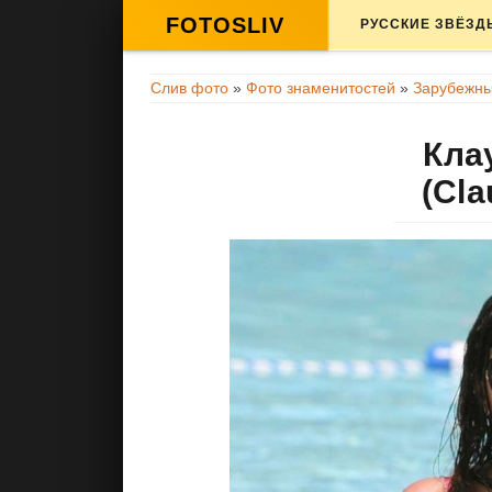
FOTOSLIV
РУССКИЕ ЗВЁЗД
Слив фото
»
Фото знаменитостей
»
Зарубежны
Кла
(Cla