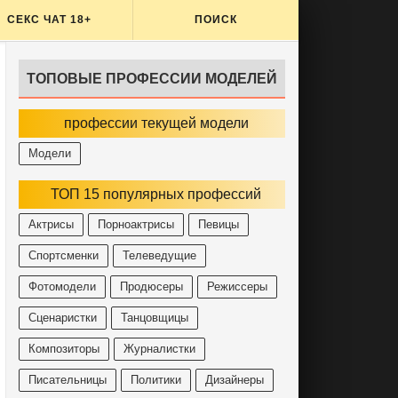
СЕКС ЧАТ 18+
ПОИСК
ТОПОВЫЕ ПРОФЕССИИ МОДЕЛЕЙ
профессии текущей модели
Модели
ТОП 15 популярных профессий
Актрисы
Порноактрисы
Певицы
Спортсменки
Телеведущие
Фотомодели
Продюсеры
Режиссеры
Сценаристки
Танцовщицы
Композиторы
Журналистки
Писательницы
Политики
Дизайнеры