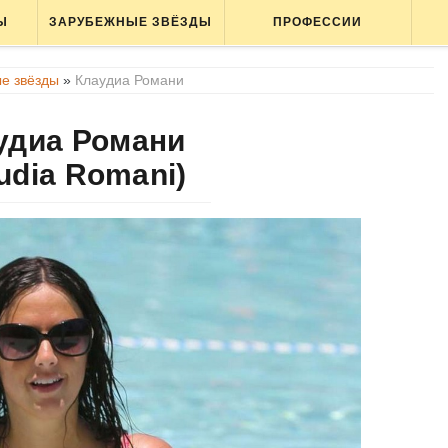
Ы
ЗАРУБЕЖНЫЕ ЗВЁЗДЫ
ПРОФЕССИИ
е звёзды
»
Клаудиа Романи
удиа Романи
udia Romani)