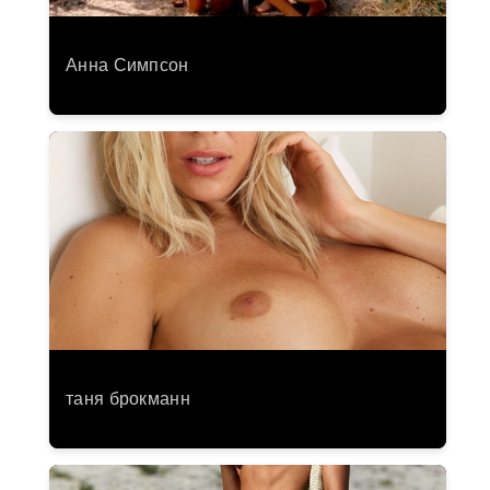
Анна Симпсон
таня брокманн