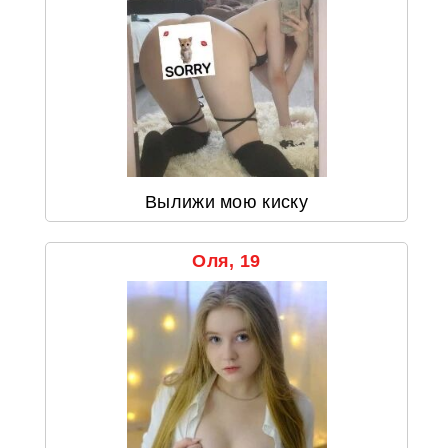
Вылижи мою киску
Оля, 19