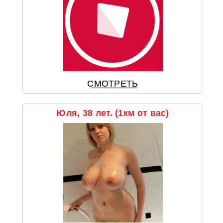
С͟М͟О͟Т͟Р͟Е͟Т͟Ь
Юля, 38 лет. (1км от вас)