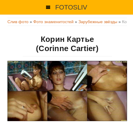
FOTOSLIV
Слив фото
»
Фото знаменитостей
»
Зарубежные звёзды
»
Кори
Корин Картье
(Corinne Cartier)