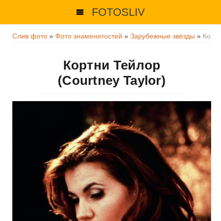
FOTOSLIV
Слив фото
»
Фото знаменитостей
»
Зарубежные звёзды
»
Корт
Кортни Тейлор
(Courtney Taylor)