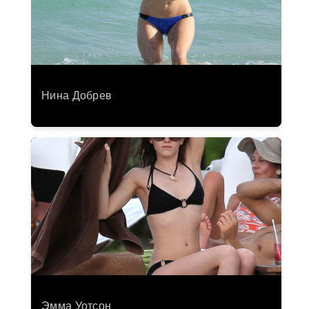
Нина Добрев
Эмма Уотсон