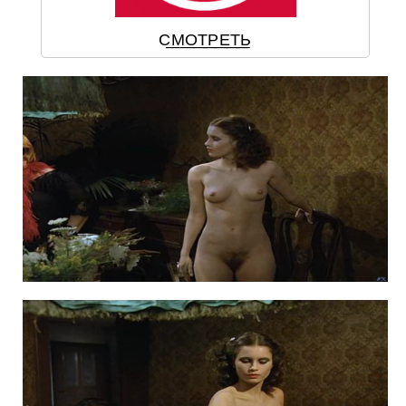
С͟М͟О͟Т͟Р͟Е͟Т͟Ь