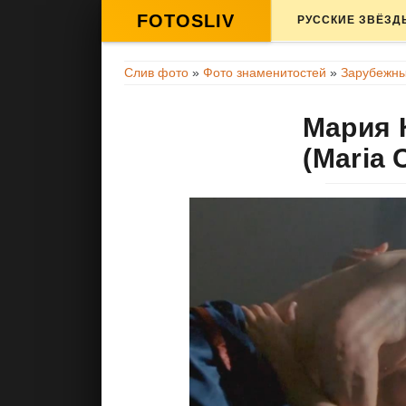
FOTOSLIV
РУССКИЕ ЗВЁЗД
Слив фото
»
Фото знаменитостей
»
Зарубежны
Мария 
(Maria 