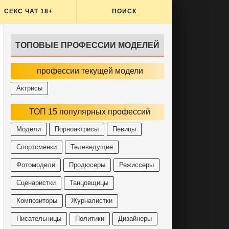
СЕКС ЧАТ 18+
ПОИСК
ТОПОВЫЕ ПРОФЕССИИ МОДЕЛЕЙ
профессии текущей модели
Актрисы
ТОП 15 популярных профессий
Модели
Порноактрисы
Певицы
Спортсменки
Телеведущие
Фотомодели
Продюсеры
Режиссеры
Сценаристки
Танцовщицы
Композиторы
Журналистки
Писательницы
Политики
Дизайнеры