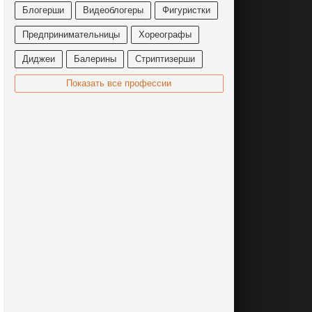
Блогерши
Видеоблогеры
Фигуристки
Предпринимательницы
Хореографы
Диджеи
Балерины
Стриптизерши
Показать все профессии