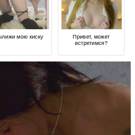
ылижи мою киску
Привет, может
встретимся?