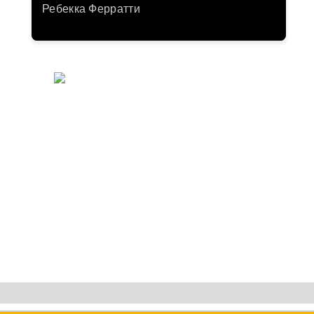
Ребекка Ферратти