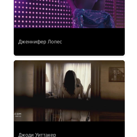
Дженнифер Лопес
Джоди Уиттакер