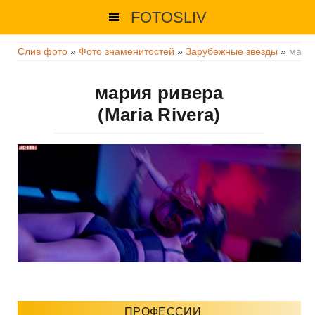
FOTOSLIV
Слив фото
»
Фото знаменитостей
»
Зарубежные звёзды
»
мари
мария ривера
(Maria Rivera)
ПРОФЕССИИ