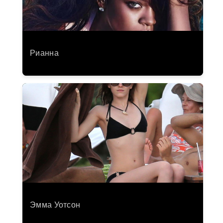
Рианна
Эмма Уотсон