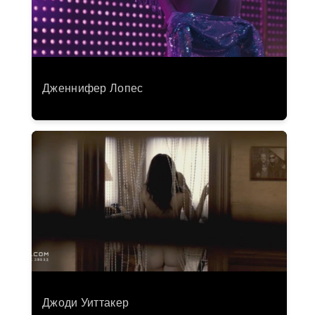
Дженнифер Лопес
Джоди Уиттакер