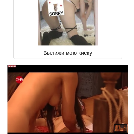
Вылижи мою киску