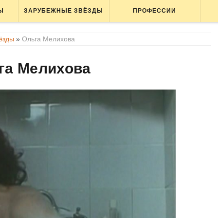
Ы
ЗАРУБЕЖНЫЕ ЗВЁЗДЫ
ПРОФЕССИИ
вёзды
»
Ольга Мелихова
га Мелихова