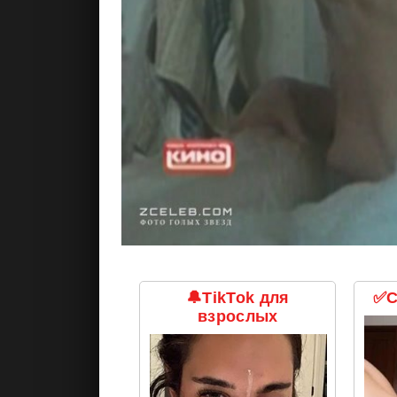
🔔TikTok для
✅С
взрослых