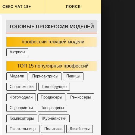
СЕКС ЧАТ 18+
ПОИСК
ТОПОВЫЕ ПРОФЕССИИ МОДЕЛЕЙ
профессии текущей модели
Актрисы
ТОП 15 популярных профессий
Модели
Порноактрисы
Певицы
Спортсменки
Телеведущие
Фотомодели
Продюсеры
Режиссеры
Сценаристки
Танцовщицы
Композиторы
Журналистки
Писательницы
Политики
Дизайнеры