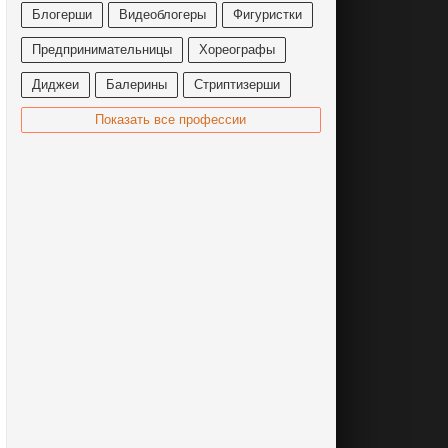
Блогерши
Видеоблогеры
Фигуристки
Предпринимательницы
Хореографы
Диджеи
Балерины
Стриптизерши
Показать все профессии