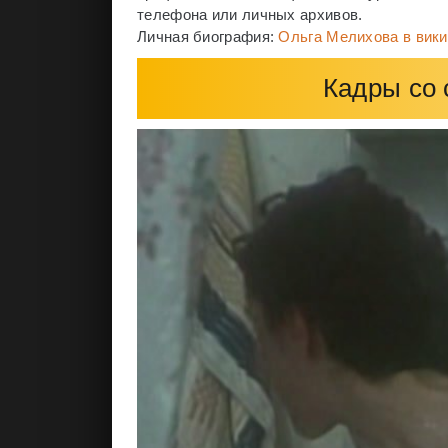
телефона или личных архивов.
Личная биография:
Ольга Мелихова в вик
Кадры со