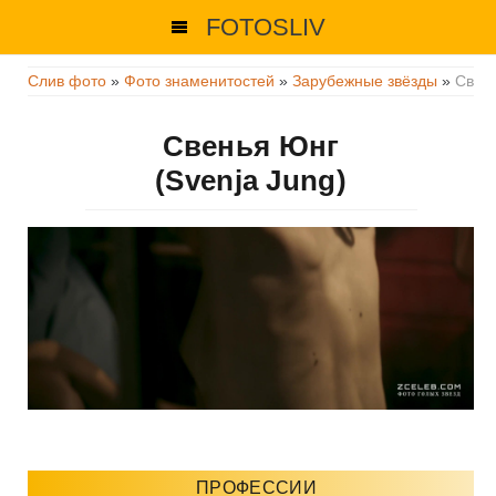
FOTOSLIV
Слив фото
»
Фото знаменитостей
»
Зарубежные звёзды
»
Свен
Свенья Юнг
(Svenja Jung)
ПРОФЕССИИ