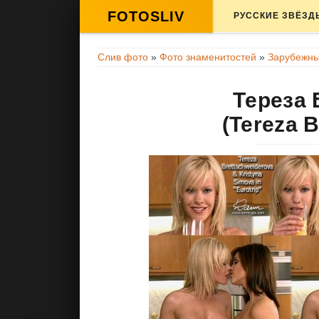
FOTOSLIV
РУССКИЕ ЗВЁЗД
Слив фото
»
Фото знаменитостей
»
Зарубежны
Тереза 
(Tereza 