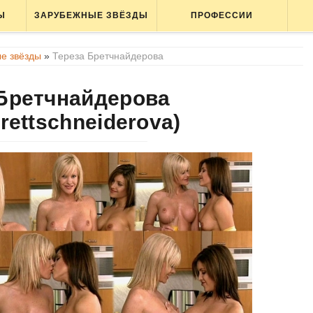
Ы
ЗАРУБЕЖНЫЕ ЗВЁЗДЫ
ПРОФЕССИИ
е звёзды
»
Тереза ​​Бретчнайдерова
​​Бретчнайдерова
Brettschneiderova)