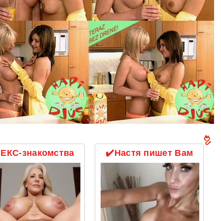
ЕКС-знакомства
✔️Настя пишет Вам