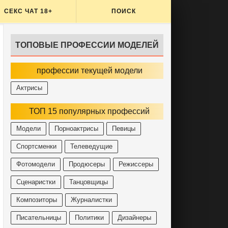
СЕКС ЧАТ 18+
ПОИСК
ТОПОВЫЕ ПРОФЕССИИ МОДЕЛЕЙ
профессии текущей модели
Актрисы
ТОП 15 популярных профессий
Модели
Порноактрисы
Певицы
Спортсменки
Телеведущие
Фотомодели
Продюсеры
Режиссеры
Сценаристки
Танцовщицы
Композиторы
Журналистки
Писательницы
Политики
Дизайнеры