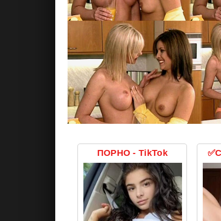
ПОРНО - TikTok
✅С