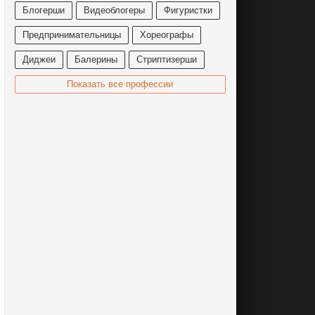
Блогерши
Видеоблогеры
Фигуристки
Предпринимательницы
Хореографы
Диджеи
Балерины
Стриптизерши
Показать все профессии