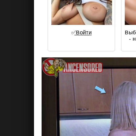
✅͟В͟о͟й͟т͟и
Выб
- 