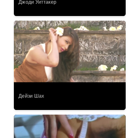
Джоди Уиттакер
Дейзи Шах