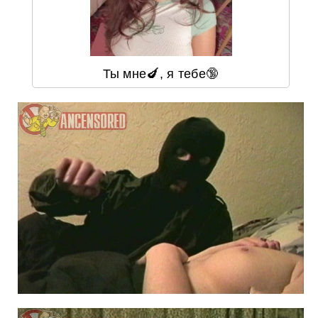
Ты мне🍆, я тебе🔞