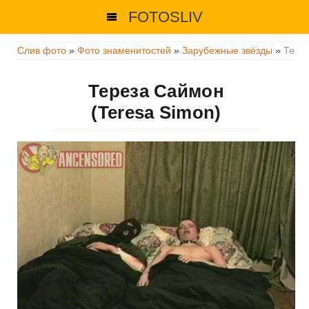
FOTOSLIV
Слив фото
»
Фото знаменитостей
»
Зарубежные звёзды
»
Терез
Тереза ​​Саймон
(Teresa Simon)