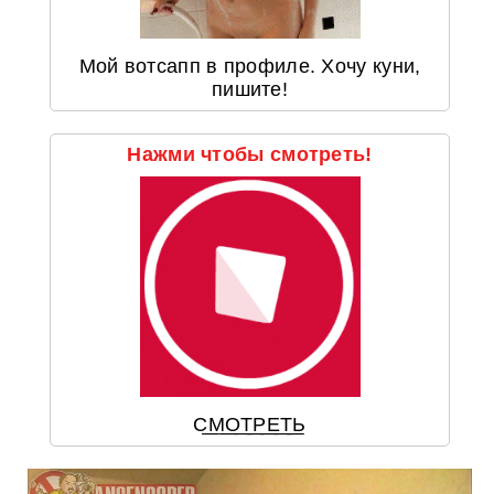
Мой вотсапп в профиле. Хочу куни,
пишите!
Нажми чтобы смотреть!
С͟М͟О͟Т͟Р͟Е͟Т͟Ь