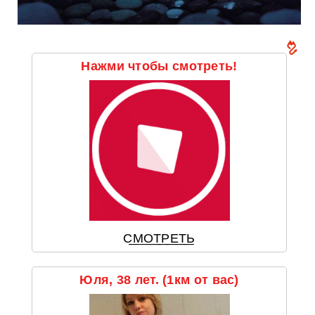
Нажми чтобы смотреть!
С͟М͟О͟Т͟Р͟Е͟Т͟Ь
Юля, 38 лет. (1км от вас)