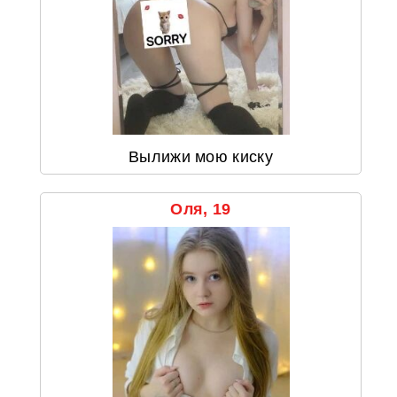
Вылижи мою киску
Оля, 19