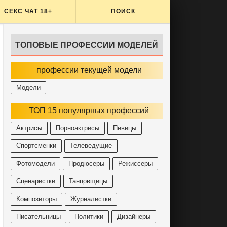
СЕКС ЧАТ 18+
ПОИСК
ТОПОВЫЕ ПРОФЕССИИ МОДЕЛЕЙ
профессии текущей модели
Модели
ТОП 15 популярных профессий
Актрисы
Порноактрисы
Певицы
Спортсменки
Телеведущие
Фотомодели
Продюсеры
Режиссеры
Сценаристки
Танцовщицы
Композиторы
Журналистки
Писательницы
Политики
Дизайнеры