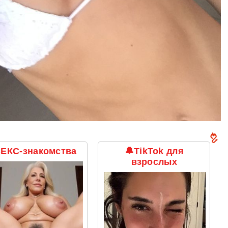
ЕКС-знакомства
🔔TikTok для
взрослых