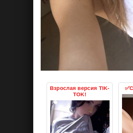
Взрослая версия TIK-
✅С
TOK!