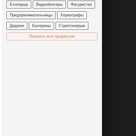
Блогерши
Видеоблогеры
Фигуристки
Предпринимательницы
Хореографы
Диджеи
Балерины
Стриптизерши
Показать все профессии